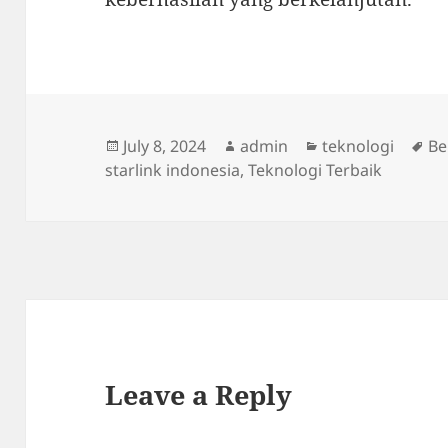
Posted
Author
Categories
Ta
July 8, 2024
admin
teknologi
Be
on
starlink indonesia
,
Teknologi Terbaik
Leave a Reply