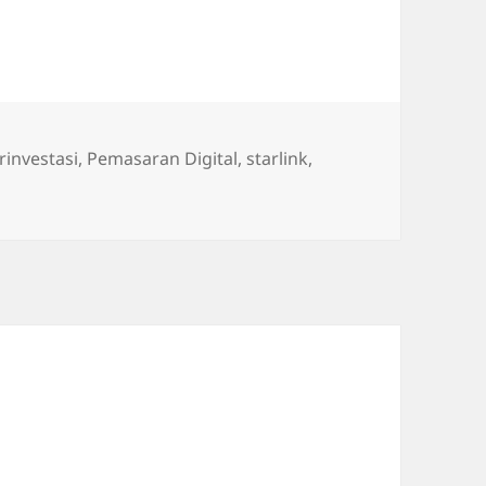
gs
rinvestasi
,
Pemasaran Digital
,
starlink
,