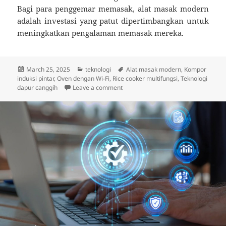
Bagi para penggemar memasak, alat masak modern
adalah investasi yang patut dipertimbangkan untuk
meningkatkan pengalaman memasak mereka.
Posted
Categories
Tags
March 25, 2025
teknologi
Alat masak modern
,
Kompor
on
induksi pintar
,
Oven dengan Wi-Fi
,
Rice cooker multifungsi
,
Teknologi
on Teknologi Alat Masak Serba Mode
dapur canggih
Leave a comment