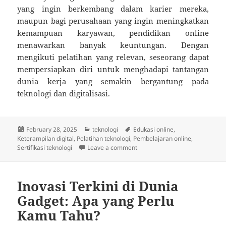
yang ingin berkembang dalam karier mereka,
maupun bagi perusahaan yang ingin meningkatkan
kemampuan karyawan, pendidikan online
menawarkan banyak keuntungan. Dengan
mengikuti pelatihan yang relevan, seseorang dapat
mempersiapkan diri untuk menghadapi tantangan
dunia kerja yang semakin bergantung pada
teknologi dan digitalisasi.
Posted
Categories
Tags
February 28, 2025
teknologi
Edukasi online
,
on
Keterampilan digital
,
Pelatihan teknologi
,
Pembelajaran online
,
on Edukasi Online dan Pelatiha
Sertifikasi teknologi
Leave a comment
Inovasi Terkini di Dunia
Gadget: Apa yang Perlu
Kamu Tahu?