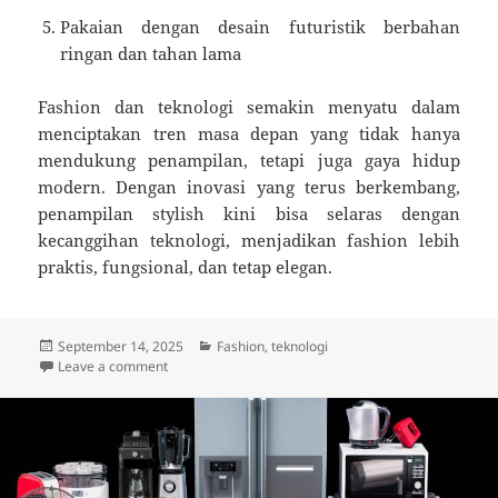
Pakaian dengan desain futuristik berbahan
ringan dan tahan lama
Fashion dan teknologi semakin menyatu dalam
menciptakan tren masa depan yang tidak hanya
mendukung penampilan, tetapi juga gaya hidup
modern. Dengan inovasi yang terus berkembang,
penampilan stylish kini bisa selaras dengan
kecanggihan teknologi, menjadikan fashion lebih
praktis, fungsional, dan tetap elegan.
Posted
Categories
September 14, 2025
Fashion
,
teknologi
on
on Fashion Teknologi Terbaru: Tren Canggih yang Bik
Leave a comment