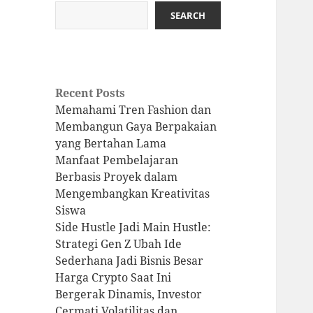
SEARCH
Recent Posts
Memahami Tren Fashion dan
Membangun Gaya Berpakaian
yang Bertahan Lama
Manfaat Pembelajaran
Berbasis Proyek dalam
Mengembangkan Kreativitas
Siswa
Side Hustle Jadi Main Hustle:
Strategi Gen Z Ubah Ide
Sederhana Jadi Bisnis Besar
Harga Crypto Saat Ini
Bergerak Dinamis, Investor
Cermati Volatilitas dan