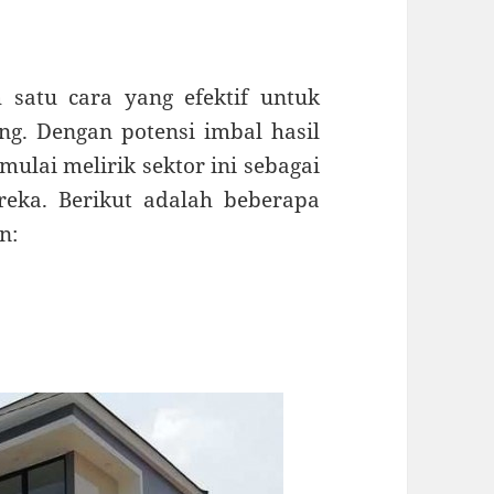
satu cara yang efektif untuk
. Dengan potensi imbal hasil
lai melirik sektor ini sebagai
ereka. Berikut adalah beberapa
n: