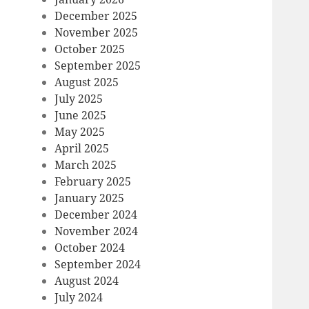
December 2025
November 2025
October 2025
September 2025
August 2025
July 2025
June 2025
May 2025
April 2025
March 2025
February 2025
January 2025
December 2024
November 2024
October 2024
September 2024
August 2024
July 2024