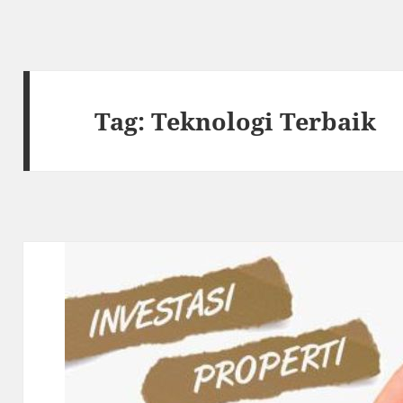
Tag:
Teknologi Terbaik