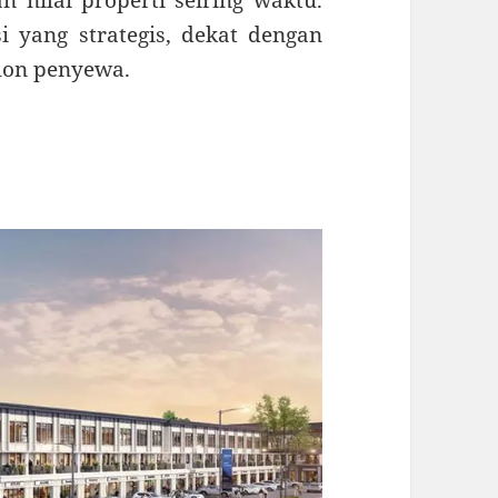
n nilai properti seiring waktu.
i yang strategis, dekat dengan
alon penyewa.