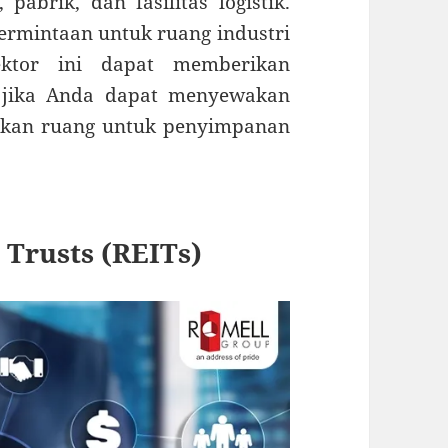
pabrik, dan fasilitas logistik.
rmintaan untuk ruang industri
sektor ini dapat memberikan
a jika Anda dapat menyewakan
kan ruang untuk penyimpanan
 Trusts (REITs)