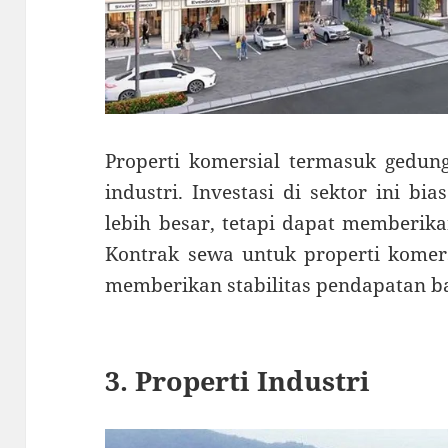
Properti komersial termasuk gedung
industri. Investasi di sektor ini 
lebih besar, tetapi dapat memberikan
Kontrak sewa untuk properti komersi
memberikan stabilitas pendapatan ba
3.
Properti Industri