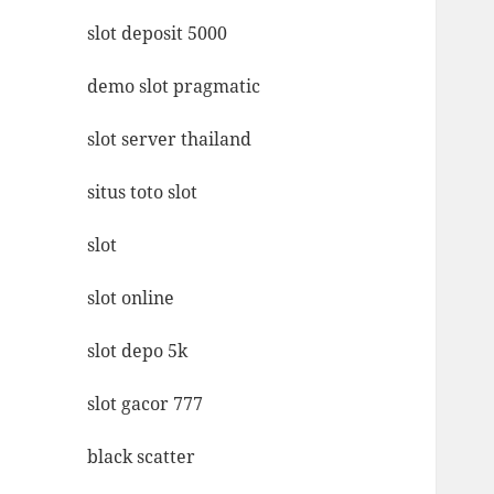
slot deposit 5000
demo slot pragmatic
slot server thailand
situs toto slot
slot
slot online
slot depo 5k
slot gacor 777
black scatter