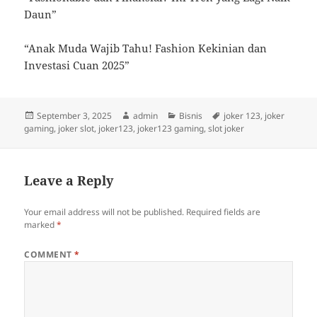
Daun”
“Anak Muda Wajib Tahu! Fashion Kekinian dan
Investasi Cuan 2025”
Posted
Author
Categories
Tags
September 3, 2025
admin
Bisnis
joker 123
,
joker
on
gaming
,
joker slot
,
joker123
,
joker123 gaming
,
slot joker
Leave a Reply
Your email address will not be published.
Required fields are
marked
*
COMMENT
*