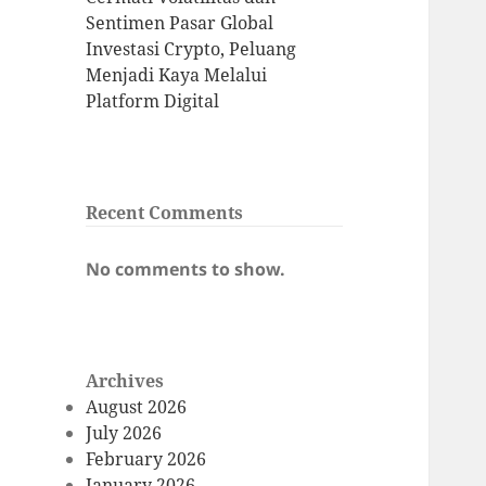
Sentimen Pasar Global
Investasi Crypto, Peluang
Menjadi Kaya Melalui
Platform Digital
Recent Comments
No comments to show.
Archives
August 2026
July 2026
February 2026
January 2026