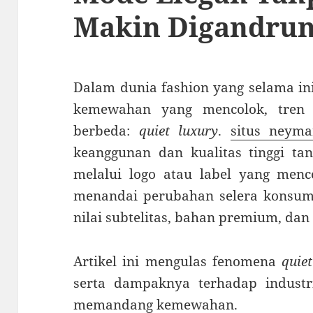
Makin Digandrun
Dalam dunia fashion yang selama ini
kemewahan yang mencolok, tren 
berbeda:
quiet luxury
.
situs neyma
keanggunan dan kualitas tinggi 
melalui logo atau label yang men
menandai perubahan selera konsume
nilai subtelitas, bahan premium, dan
Artikel ini mengulas fenomena
quie
serta dampaknya terhadap indust
memandang kemewahan.