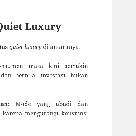
Quiet Luxury
itas
quiet luxury
di antaranya:
sumen masa kini semakin
an bernilai investasi, bukan
an:
Mode yang abadi dan
n karena mengurangi konsumsi