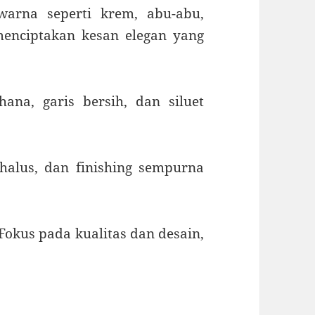
arna seperti krem, abu-abu,
enciptakan kesan elegan yang
ana, garis bersih, dan siluet
 halus, dan finishing sempurna
Fokus pada kualitas dan desain,