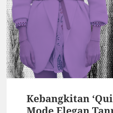
Kebangkitan ‘Qui
Mode Elegan Tan