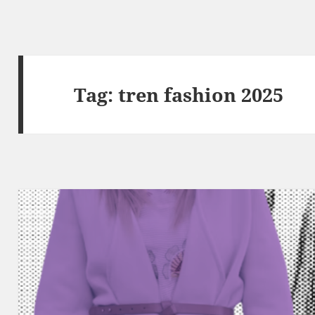
Tag:
tren fashion 2025