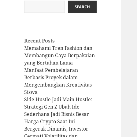
SEARCH
Recent Posts
Memahami Tren Fashion dan
Membangun Gaya Berpakaian
yang Bertahan Lama
Manfaat Pembelajaran
Berbasis Proyek dalam
Mengembangkan Kreativitas
Siswa
Side Hustle Jadi Main Hustle:
Strategi Gen Z Ubah Ide
Sederhana Jadi Bisnis Besar
Harga Crypto Saat Ini
Bergerak Dinamis, Investor
Cermati Volatilitas dan