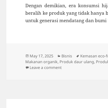
Dengan demikian, era konsumsi hija
beralih ke produk yang tidak hanya b
untuk generasi mendatang dan bumi 
Posted
Categories
Tags
May 17, 2025
Bisnis
Kemasan eco-fr
on
Makanan organik
,
Produk daur ulang
,
Produ
on Kesadaran Konsumen 
Leave a comment