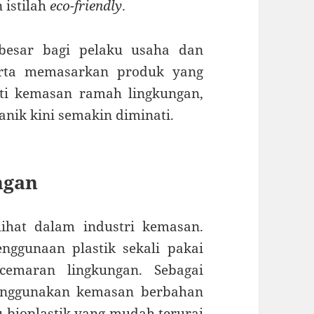
 istilah
eco-friendly
.
besar bagi pelaku usaha dan
erta memasarkan produk yang
rti kemasan ramah lingkungan,
nik kini semakin diminati.
ngan
lihat dalam industri kemasan.
ggunaan plastik sekali pakai
emaran lingkungan. Sebagai
menggunakan kemasan berbahan
u bioplastik yang mudah terurai