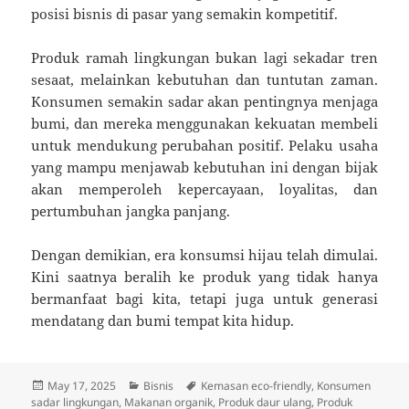
posisi bisnis di pasar yang semakin kompetitif.
Produk ramah lingkungan bukan lagi sekadar tren
sesaat, melainkan kebutuhan dan tuntutan zaman.
Konsumen semakin sadar akan pentingnya menjaga
bumi, dan mereka menggunakan kekuatan membeli
untuk mendukung perubahan positif. Pelaku usaha
yang mampu menjawab kebutuhan ini dengan bijak
akan memperoleh kepercayaan, loyalitas, dan
pertumbuhan jangka panjang.
Dengan demikian, era konsumsi hijau telah dimulai.
Kini saatnya beralih ke produk yang tidak hanya
bermanfaat bagi kita, tetapi juga untuk generasi
mendatang dan bumi tempat kita hidup.
Posted
Categories
Tags
May 17, 2025
Bisnis
Kemasan eco-friendly
,
Konsumen
on
sadar lingkungan
,
Makanan organik
,
Produk daur ulang
,
Produk