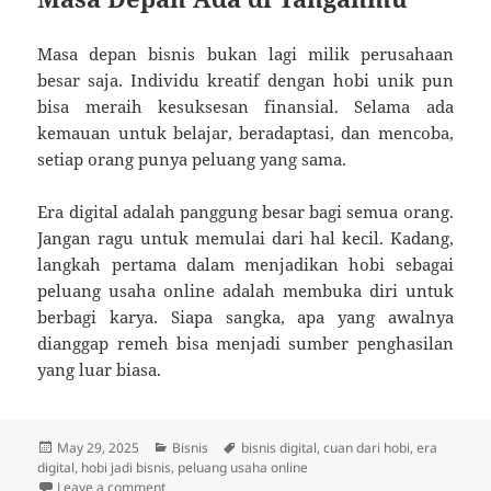
Masa depan bisnis bukan lagi milik perusahaan
besar saja. Individu kreatif dengan hobi unik pun
bisa meraih kesuksesan finansial. Selama ada
kemauan untuk belajar, beradaptasi, dan mencoba,
setiap orang punya peluang yang sama.
Era digital adalah panggung besar bagi semua orang.
Jangan ragu untuk memulai dari hal kecil. Kadang,
langkah pertama dalam menjadikan hobi sebagai
peluang usaha online adalah membuka diri untuk
berbagi karya. Siapa sangka, apa yang awalnya
dianggap remeh bisa menjadi sumber penghasilan
yang luar biasa.
Posted
Categories
Tags
May 29, 2025
Bisnis
bisnis digital
,
cuan dari hobi
,
era
on
digital
,
hobi jadi bisnis
,
peluang usaha online
on Menanam Cuan di Era Digital: Saat Hobi Bertrans
Leave a comment