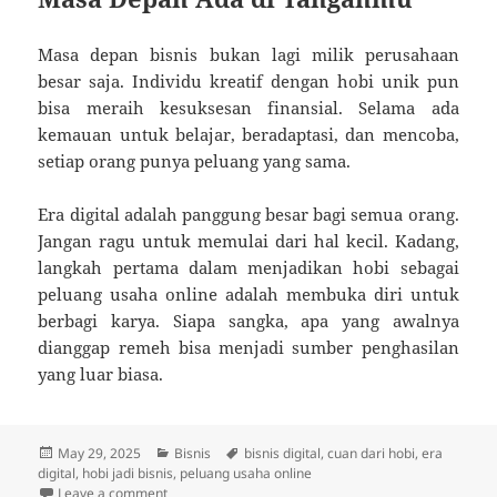
Masa depan bisnis bukan lagi milik perusahaan
besar saja. Individu kreatif dengan hobi unik pun
bisa meraih kesuksesan finansial. Selama ada
kemauan untuk belajar, beradaptasi, dan mencoba,
setiap orang punya peluang yang sama.
Era digital adalah panggung besar bagi semua orang.
Jangan ragu untuk memulai dari hal kecil. Kadang,
langkah pertama dalam menjadikan hobi sebagai
peluang usaha online adalah membuka diri untuk
berbagi karya. Siapa sangka, apa yang awalnya
dianggap remeh bisa menjadi sumber penghasilan
yang luar biasa.
Posted
Categories
Tags
May 29, 2025
Bisnis
bisnis digital
,
cuan dari hobi
,
era
on
digital
,
hobi jadi bisnis
,
peluang usaha online
on Menanam Cuan di Era Digital: Saat Hobi Bertrans
Leave a comment