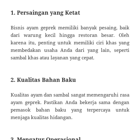
1. Persaingan yang Ketat
Bisnis ayam geprek memiliki banyak pesaing, baik
dari warung kecil hingga restoran besar. Oleh
karena itu, penting untuk memiliki ciri khas yang
membedakan usaha Anda dari yang lain, seperti
sambal khas atau layanan yang cepat.
2. Kualitas Bahan Baku
Kualitas ayam dan sambal sangat memengaruhi rasa
ayam geprek. Pastikan Anda bekerja sama dengan
pemasok bahan baku yang terpercaya untuk
menjaga kualitas hidangan.
3. Mengatur Operasional