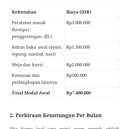
Kebutuhan
Biaya (IDR)
Peralatan masak
Rp3.000.000
(kompor,
penggorengan, dll.)
Bahan baku awal (ayam,
Rp1.500.000
tepung, sambal, nasi)
Meja dan kursi
Rp2.000.000
Kemasan dan
Rp500.000
perlengkapan lainnya
Total Modal Awal
Rp7.000.000
2. Perkiraan Keuntungan Per Bulan
Jika harga jual satu porsi ayam geprek adalah