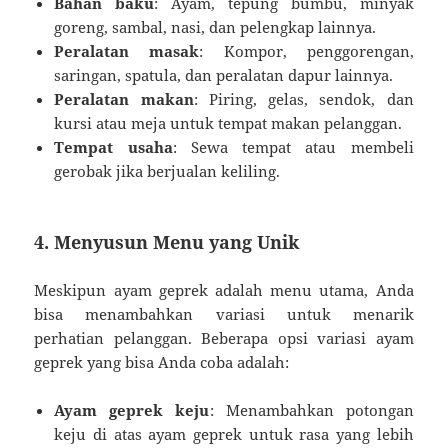
Bahan baku
: Ayam, tepung bumbu, minyak
goreng, sambal, nasi, dan pelengkap lainnya.
Peralatan masak
: Kompor, penggorengan,
saringan, spatula, dan peralatan dapur lainnya.
Peralatan makan
: Piring, gelas, sendok, dan
kursi atau meja untuk tempat makan pelanggan.
Tempat usaha
: Sewa tempat atau membeli
gerobak jika berjualan keliling.
4. Menyusun Menu yang Unik
Meskipun ayam geprek adalah menu utama, Anda
bisa menambahkan variasi untuk menarik
perhatian pelanggan. Beberapa opsi variasi ayam
geprek yang bisa Anda coba adalah:
Ayam geprek keju
: Menambahkan potongan
keju di atas ayam geprek untuk rasa yang lebih