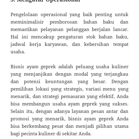
Pengelolaan operasional yang baik penting untuk
meminimalisir pemborosan bahan baku dan
memastikan pelayanan pelanggan berjalan lancar.
Hal ini mencakup pengaturan stok bahan baku,
jadwal kerja karyawan, dan kebersihan tempat
usaha.
Bisnis ayam geprek adalah peluang usaha kuliner
yang menjanjikan dengan modal yang terjangkau
dan potensi keuntungan yang besar. Dengan
pemilihan lokasi yang strategis, variasi menu yang
menarik, dan strategi pemasaran yang efektif, Anda
bisa membangun usaha ayam geprek yang sukses.
Selain itu, dengan adanya layanan pesan antar dan
promosi yang menarik, bisnis ayam geprek Anda
bisa berkembang pesat dan menjadi pilihan utama
bagi pecinta kuliner di sekitar Anda.