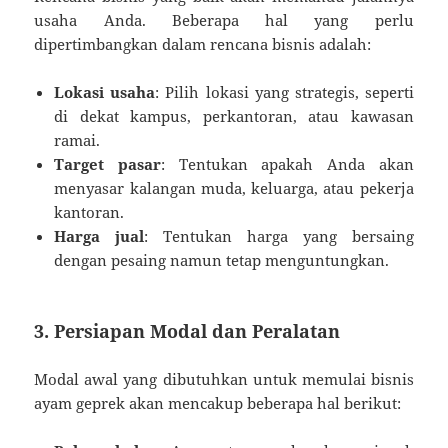
usaha Anda. Beberapa hal yang perlu
dipertimbangkan dalam rencana bisnis adalah:
Lokasi usaha
: Pilih lokasi yang strategis, seperti
di dekat kampus, perkantoran, atau kawasan
ramai.
Target pasar
: Tentukan apakah Anda akan
menyasar kalangan muda, keluarga, atau pekerja
kantoran.
Harga jual
: Tentukan harga yang bersaing
dengan pesaing namun tetap menguntungkan.
3. Persiapan Modal dan Peralatan
Modal awal yang dibutuhkan untuk memulai bisnis
ayam geprek akan mencakup beberapa hal berikut: