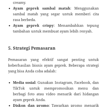
creamy.
Ayam geprek sambal matah
: Menggunakan
sambal matah yang segar untuk memberi cita
rasa berbeda.
Ayam geprek crispy
: Menambahkan tepung
tambahan untuk membuat ayam lebih renyah.
5. Strategi Pemasaran
Pemasaran yang efektif sangat penting untuk
keberhasilan bisnis ayam geprek. Beberapa strategi
yang bisa Anda coba adalah:
Media sosial
: Gunakan Instagram, Facebook, dan
TikTok untuk mempromosikan menu dan
berbagi foto atau video menarik dari hidangan
ayam geprek Anda.
Diskon dan promo
: Tawarkan promo menarik