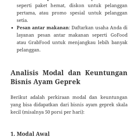
seperti paket hemat, diskon untuk pelanggan
pertama, atau promo spesial untuk pelanggan
setia.
Pesan antar makanan
: Daftarkan usaha Anda di
layanan pesan antar makanan seperti GoFood
atau GrabFood untuk menjangkau lebih banyak
pelanggan.
Analisis Modal dan Keuntungan
Bisnis Ayam Geprek
Berikut adalah perkiraan modal dan keuntungan
yang bisa didapatkan dari bisnis ayam geprek skala
kecil (misalnya 50 porsi per hari):
1. Modal Awal