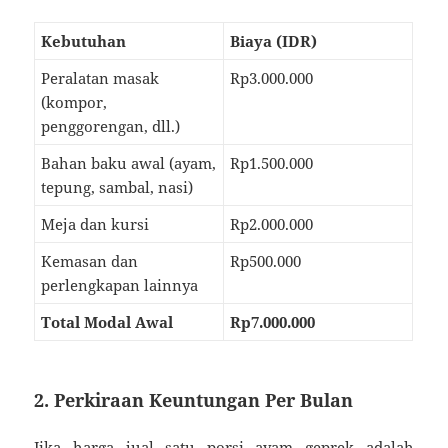
Kebutuhan
Biaya (IDR)
Peralatan masak
Rp3.000.000
(kompor,
penggorengan, dll.)
Bahan baku awal (ayam,
Rp1.500.000
tepung, sambal, nasi)
Meja dan kursi
Rp2.000.000
Kemasan dan
Rp500.000
perlengkapan lainnya
Total Modal Awal
Rp7.000.000
2. Perkiraan Keuntungan Per Bulan
Jika harga jual satu porsi ayam geprek adalah