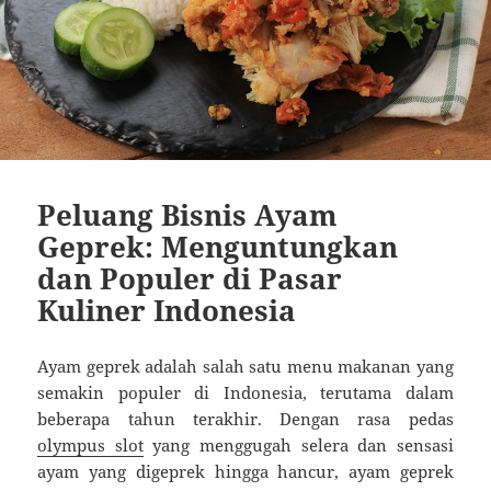
Peluang Bisnis Ayam
Geprek: Menguntungkan
dan Populer di Pasar
Kuliner Indonesia
Ayam geprek adalah salah satu menu makanan yang
semakin populer di Indonesia, terutama dalam
beberapa tahun terakhir. Dengan rasa pedas
olympus slot
yang menggugah selera dan sensasi
ayam yang digeprek hingga hancur, ayam geprek