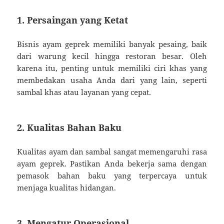
1. Persaingan yang Ketat
Bisnis ayam geprek memiliki banyak pesaing, baik
dari warung kecil hingga restoran besar. Oleh
karena itu, penting untuk memiliki ciri khas yang
membedakan usaha Anda dari yang lain, seperti
sambal khas atau layanan yang cepat.
2. Kualitas Bahan Baku
Kualitas ayam dan sambal sangat memengaruhi rasa
ayam geprek. Pastikan Anda bekerja sama dengan
pemasok bahan baku yang terpercaya untuk
menjaga kualitas hidangan.
3. Mengatur Operasional