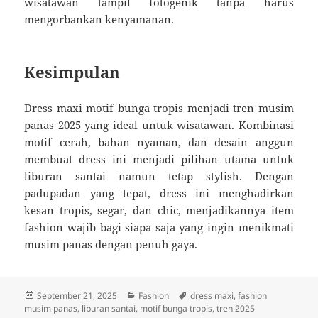
wisatawan tampil fotogenik tanpa harus
mengorbankan kenyamanan.
Kesimpulan
Dress maxi motif bunga tropis menjadi tren musim
panas 2025 yang ideal untuk wisatawan. Kombinasi
motif cerah, bahan nyaman, dan desain anggun
membuat dress ini menjadi pilihan utama untuk
liburan santai namun tetap stylish. Dengan
padupadan yang tepat, dress ini menghadirkan
kesan tropis, segar, dan chic, menjadikannya item
fashion wajib bagi siapa saja yang ingin menikmati
musim panas dengan penuh gaya.
Posted
Categories
Tags
September 21, 2025
Fashion
dress maxi
,
fashion
on
musim panas
,
liburan santai
,
motif bunga tropis
,
tren 2025