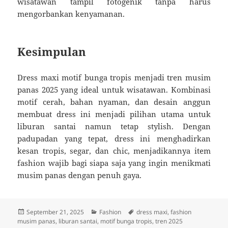
wisatawan tampil fotogenik tanpa harus
mengorbankan kenyamanan.
Kesimpulan
Dress maxi motif bunga tropis menjadi tren musim
panas 2025 yang ideal untuk wisatawan. Kombinasi
motif cerah, bahan nyaman, dan desain anggun
membuat dress ini menjadi pilihan utama untuk
liburan santai namun tetap stylish. Dengan
padupadan yang tepat, dress ini menghadirkan
kesan tropis, segar, dan chic, menjadikannya item
fashion wajib bagi siapa saja yang ingin menikmati
musim panas dengan penuh gaya.
Posted
Categories
Tags
September 21, 2025
Fashion
dress maxi
,
fashion
on
musim panas
,
liburan santai
,
motif bunga tropis
,
tren 2025