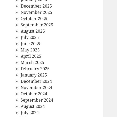
December 2025
November 2025
October 2025
September 2025
August 2025
July 2025
June 2025
May 2025
April 2025
March 2025
February 2025
January 2025
December 2024
November 2024
October 2024
September 2024
August 2024
July 2024