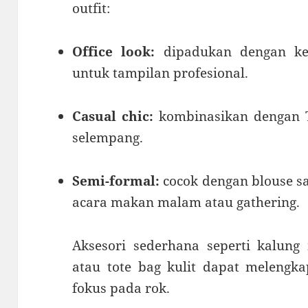
outfit:
Office look:
dipadukan dengan kem
untuk tampilan profesional.
Casual chic:
kombinasikan dengan T-
selempang.
Semi-formal:
cocok dengan blouse sa
acara makan malam atau gathering.
Aksesori sederhana seperti kalung 
atau tote bag kulit dapat melengk
fokus pada rok.