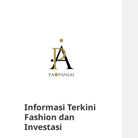
Informasi Terkini
Fashion dan
Investasi