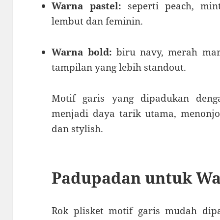
Warna pastel:
seperti peach, min
lembut dan feminin.
Warna bold:
biru navy, merah mar
tampilan yang lebih standout.
Motif garis yang dipadukan den
menjadi daya tarik utama, menonj
dan stylish.
Padupadan untuk Wa
Rok plisket motif garis mudah di