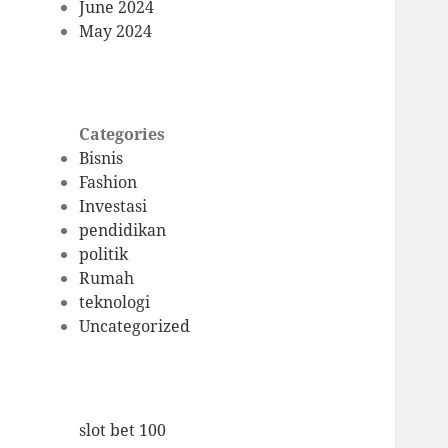
June 2024
May 2024
Categories
Bisnis
Fashion
Investasi
pendidikan
politik
Rumah
teknologi
Uncategorized
slot bet 100