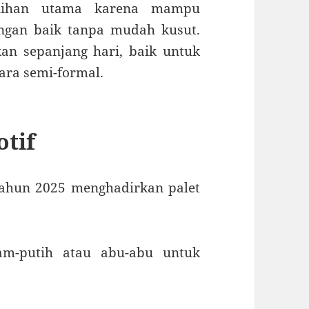
pilihan utama karena mampu
ngan baik tanpa mudah kusut.
an sepanjang hari, baik untuk
ara semi-formal.
tif
 tahun 2025 menghadirkan palet
m-putih atau abu-abu untuk