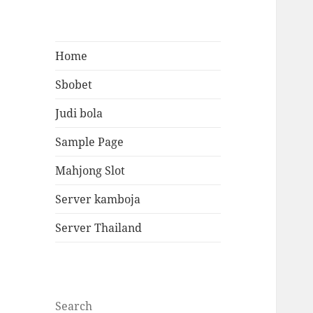
Home
Sbobet
Judi bola
Sample Page
Mahjong Slot
Server kamboja
Server Thailand
Search