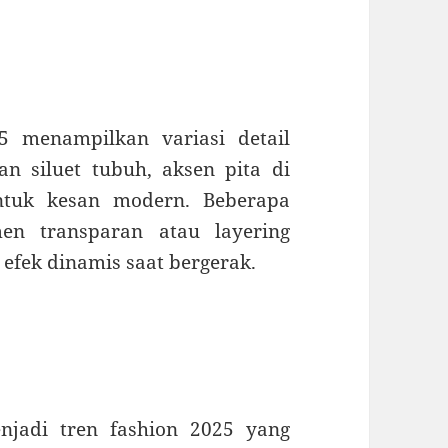
5 menampilkan variasi detail
an siluet tubuh, aksen pita di
untuk kesan modern. Beberapa
en transparan atau layering
efek dinamis saat bergerak.
njadi tren fashion 2025 yang