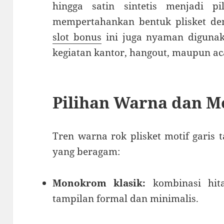
hingga satin sintetis menjadi 
mempertahankan bentuk plisket de
slot bonus
ini juga nyaman digunak
kegiatan kantor, hangout, maupun ac
Pilihan Warna dan Mo
Tren warna rok plisket motif garis
yang beragam:
Monokrom klasik:
kombinasi hita
tampilan formal dan minimalis.