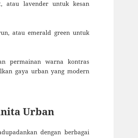
t, atau lavender untuk kesan
un, atau emerald green untuk
gan permainan warna kontras
olkan gaya urban yang modern
nita Urban
padupadankan dengan berbagai