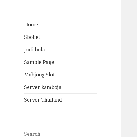
Home
Sbobet
Judi bola
Sample Page
Mahjong Slot
Server kamboja
Server Thailand
Search