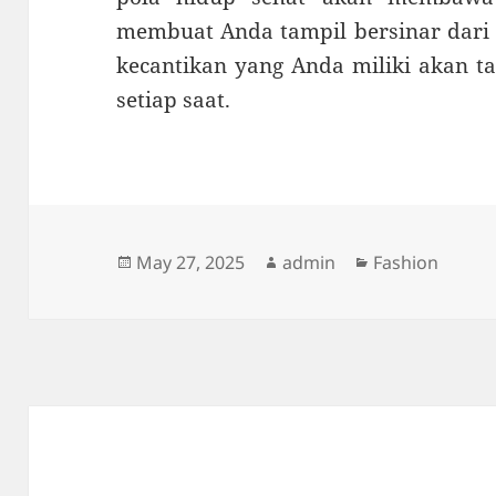
membuat Anda tampil bersinar dari d
kecantikan yang Anda miliki akan 
setiap saat.
Posted
Author
Categories
May 27, 2025
admin
Fashion
on