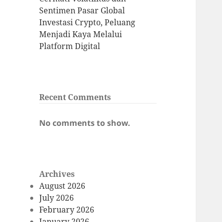
Sentimen Pasar Global
Investasi Crypto, Peluang
Menjadi Kaya Melalui
Platform Digital
Recent Comments
No comments to show.
Archives
August 2026
July 2026
February 2026
January 2026