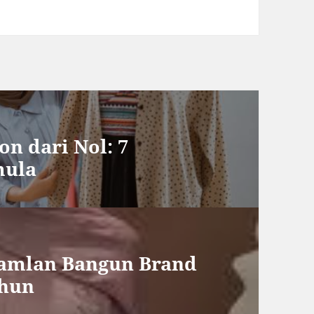
n dari Nol: 7
mula
 Ramlan Bangun Brand
ahun