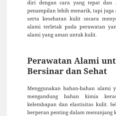
diri dengan cara yang tepat da
penampilan lebih menarik, tapi juga
serta kesehatan kulit secara meny
alami terletak pada perawatan ya
alami yang aman untuk kulit.
Perawatan Alami un
Bersinar dan Sehat
Menggunakan bahan-bahan alami y
mengandung bahan kimia kera
kelembapan dan elastisitas kulit. Se
berperan penting dalam menunjang k