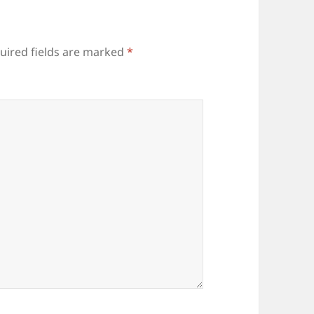
uired fields are marked
*