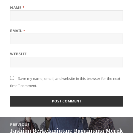
NAME
*
EMAIL
*
WEBSITE
Save my name, email, and website in this browser for the next
time I comment.
Post
PREVIOUS
navigation
Fashion Berkelanjutan: Bagaimana Merek
Previous