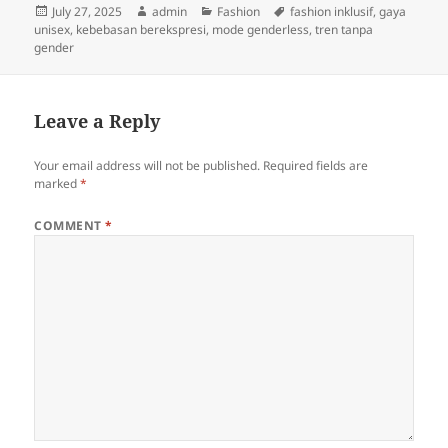
Posted
Author
Categories
Tags
July 27, 2025
admin
Fashion
fashion inklusif
,
gaya
on
unisex
,
kebebasan berekspresi
,
mode genderless
,
tren tanpa
gender
Leave a Reply
Your email address will not be published.
Required fields are
marked
*
COMMENT
*