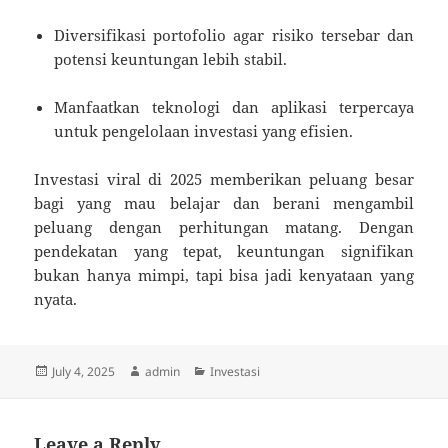
Diversifikasi portofolio agar risiko tersebar dan
potensi keuntungan lebih stabil.
Manfaatkan teknologi dan aplikasi terpercaya
untuk pengelolaan investasi yang efisien.
Investasi viral di 2025 memberikan peluang besar
bagi yang mau belajar dan berani mengambil
peluang dengan perhitungan matang. Dengan
pendekatan yang tepat, keuntungan signifikan
bukan hanya mimpi, tapi bisa jadi kenyataan yang
nyata.
Posted
Author
Categories
July 4, 2025
admin
Investasi
on
Leave a Reply