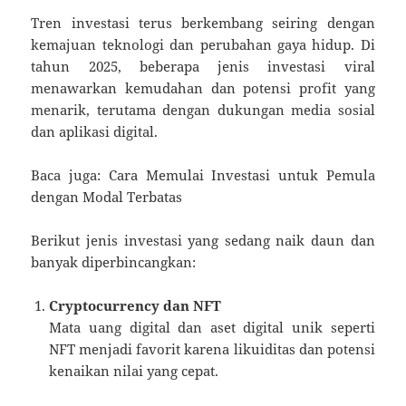
Tren investasi terus berkembang seiring dengan
kemajuan teknologi dan perubahan gaya hidup. Di
tahun 2025, beberapa jenis investasi viral
menawarkan kemudahan dan potensi profit yang
menarik, terutama dengan dukungan media sosial
dan aplikasi digital.
Baca juga: Cara Memulai Investasi untuk Pemula
dengan Modal Terbatas
Berikut jenis investasi yang sedang naik daun dan
banyak diperbincangkan:
Cryptocurrency dan NFT
Mata uang digital dan aset digital unik seperti
NFT menjadi favorit karena likuiditas dan potensi
kenaikan nilai yang cepat.