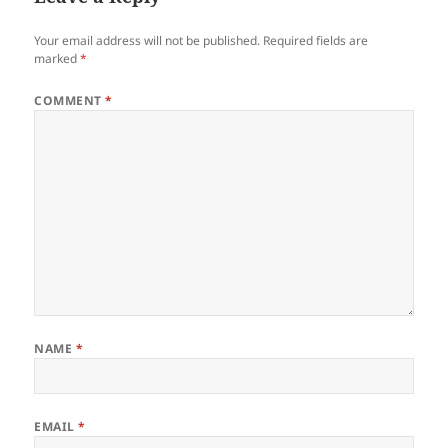
Your email address will not be published.
Required fields are
marked
*
COMMENT
*
NAME
*
EMAIL
*