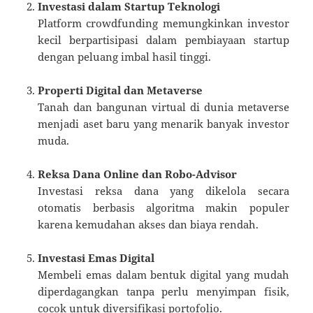
Investasi dalam Startup Teknologi
Platform crowdfunding memungkinkan investor
kecil berpartisipasi dalam pembiayaan startup
dengan peluang imbal hasil tinggi.
Properti Digital dan Metaverse
Tanah dan bangunan virtual di dunia metaverse
menjadi aset baru yang menarik banyak investor
muda.
Reksa Dana Online dan Robo-Advisor
Investasi reksa dana yang dikelola secara
otomatis berbasis algoritma makin populer
karena kemudahan akses dan biaya rendah.
Investasi Emas Digital
Membeli emas dalam bentuk digital yang mudah
diperdagangkan tanpa perlu menyimpan fisik,
cocok untuk diversifikasi portofolio.