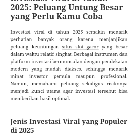
2025: Peluang Untung Besar
yang Perlu Kamu Coba
Investasi viral di tahun 2025 semakin menarik
perhatian banyak orang karena menjanjikan
peluang keuntungan
situs slot gacor
yang besar
dalam waktu relatif singkat. Berbagai instrumen dan
platform investasi bermunculan dengan pendekatan
modern yang mudah diakses, sehingga menarik
minat investor pemula maupun profesional.
Namun, memahami peluang sekaligus risikonya
menjadi kunci utama agar investasi tersebut bisa
memberikan hasil optimal.
Jenis Investasi Viral yang Populer
di 2025