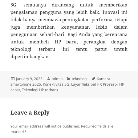
5G, semuanya dirancang untuk memberikan
pengalaman pengguna yang lebih baik. Inovasi ini
tidak hanya membawa peningkatan performa, tetapi
juga memberikan kenyamanan lebih dalam
penggunaan sehari-hari. Bagi Anda yang berencana
untuk membeli HP baru, perangkat dengan
teknologi terbaru ini tentu patut untuk
dipertimbangkan.
Posted
Author
Categories
Tags
January 9, 2025
admin
teknologi
Kamera
on
smartphone 2025
,
Konektivitas 5G
,
Layar fleksibel HP
,
Prosesor HP
cepat
,
Teknologi HP terbaru
Leave a Reply
Your email address will not be published.
Required fields are
marked
*