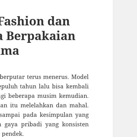
Fashion dan
 Berpakaian
ama
 berputar terus menerus. Model
puluh tahun lalu bisa kembali
 lagi beberapa musim kemudian.
an itu melelahkan dan mahal.
 sampai pada kesimpulan yang
 gaya pribadi yang konsisten
a pendek.