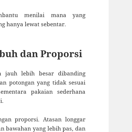
bantu menilai mana yang
g hanya lewat sebentar.
buh dan Proporsi
 jauh lebih besar dibanding
an potongan yang tidak sesuai
 sementara pakaian sederhana
i.
gan proporsi. Atasan longgar
an bawahan yang lebih pas, dan