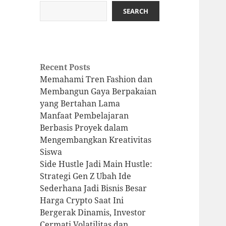
SEARCH
Recent Posts
Memahami Tren Fashion dan
Membangun Gaya Berpakaian
yang Bertahan Lama
Manfaat Pembelajaran
Berbasis Proyek dalam
Mengembangkan Kreativitas
Siswa
Side Hustle Jadi Main Hustle:
Strategi Gen Z Ubah Ide
Sederhana Jadi Bisnis Besar
Harga Crypto Saat Ini
Bergerak Dinamis, Investor
Cermati Volatilitas dan