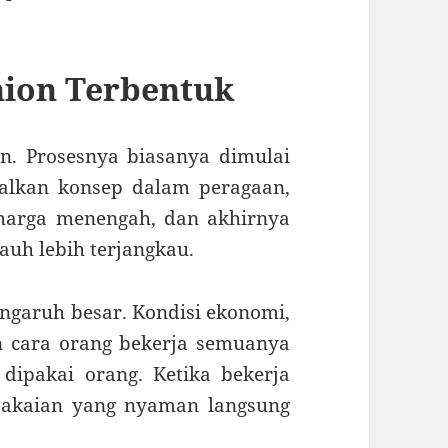
ion Terbentuk
n. Prosesnya biasanya dimulai
lkan konsep dalam peragaan,
 harga menengah, dan akhirnya
auh lebih terjangkau.
engaruh besar. Kondisi ekonomi,
n cara orang bekerja semuanya
dipakai orang. Ketika bekerja
pakaian yang nyaman langsung