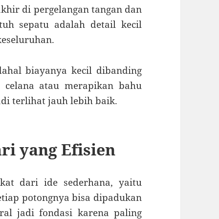
akhir di pergelangan tangan dan
uh sepatu adalah detail kecil
keseluruhan.
ahal biayanya kecil dibanding
 celana atau merapikan bahu
i terlihat jauh lebih baik.
i yang Efisien
kat dari ide sederhana, yaitu
setiap potongnya bisa dipadukan
al jadi fondasi karena paling