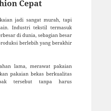
hion Cepat
aian jadi sangat murah, tapi
in. Industri tekstil termasuk
rbesar di dunia, sebagian besar
roduksi berlebih yang berakhir
 tahan lama, merawat pakaian
an pakaian bekas berkualitas
ak tersebut tanpa harus