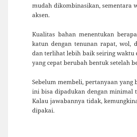
mudah dikombinasikan, sementara w
aksen.
Kualitas bahan menentukan berapa
katun dengan tenunan rapat, wol, 
dan terlihat lebih baik seiring wakt
yang cepat berubah bentuk setelah be
Sebelum membeli, pertanyaan yang 
ini bisa dipadukan dengan minimal t
Kalau jawabannya tidak, kemungkina
dipakai.