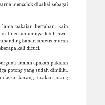
arna mencolok dipakai sebagai
 lama pakaian bertahan. Kain
dan linen umumnya lebih awet
u dibanding bahan sintetis murah
berapa kali dicuci.
berguna adalah apakah pakaian
iga potong yang sudah dimiliki.
n besar barang itu akan jarang