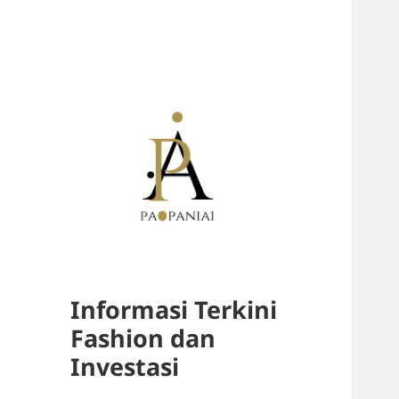
Informasi Terkini
Fashion dan
Investasi