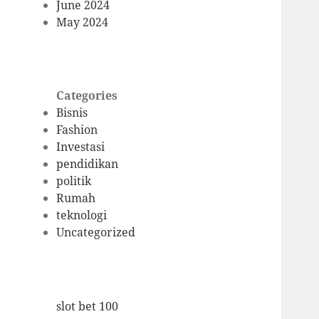
June 2024
May 2024
Categories
Bisnis
Fashion
Investasi
pendidikan
politik
Rumah
teknologi
Uncategorized
slot bet 100