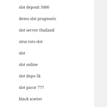
slot deposit 5000
demo slot pragmatic
slot server thailand
situs toto slot
slot
slot online
slot depo 5k
slot gacor 777
black scatter