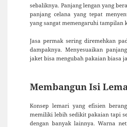
sebaliknya. Panjang lengan yang ber
panjang celana yang tepat menyent
yang sangat memengaruhi tampilan 
Jasa permak sering diremehkan pad
dampaknya. Menyesuaikan panjang
jaket bisa mengubah pakaian biasa jad
Membangun Isi Lemar
Konsep lemari yang efisien berang
memiliki lebih sedikit pakaian tapi 
dengan banyak lainnya. Warna netr