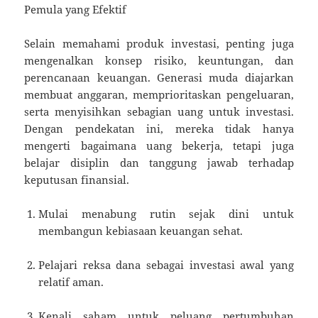
Pemula yang Efektif
Selain memahami produk investasi, penting juga
mengenalkan konsep risiko, keuntungan, dan
perencanaan keuangan. Generasi muda diajarkan
membuat anggaran, memprioritaskan pengeluaran,
serta menyisihkan sebagian uang untuk investasi.
Dengan pendekatan ini, mereka tidak hanya
mengerti bagaimana uang bekerja, tetapi juga
belajar disiplin dan tanggung jawab terhadap
keputusan finansial.
Mulai menabung rutin sejak dini untuk
membangun kebiasaan keuangan sehat.
Pelajari reksa dana sebagai investasi awal yang
relatif aman.
Kenali saham untuk peluang pertumbuhan