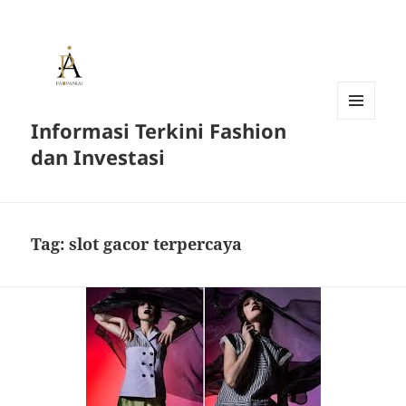
Informasi Terkini Fashion
MENU
AND
dan Investasi
WIDGETS
Tag:
slot gacor terpercaya