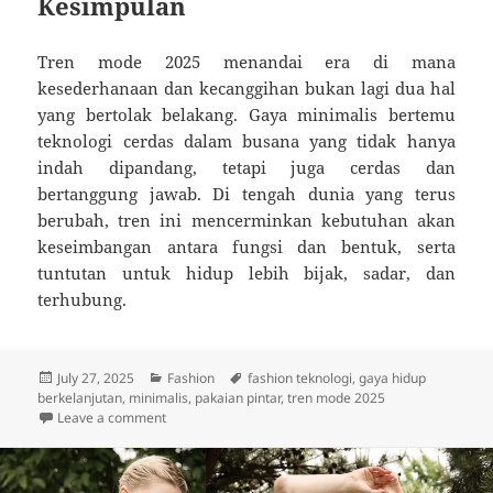
Kesimpulan
Tren mode 2025 menandai era di mana
kesederhanaan dan kecanggihan bukan lagi dua hal
yang bertolak belakang. Gaya minimalis bertemu
teknologi cerdas dalam busana yang tidak hanya
indah dipandang, tetapi juga cerdas dan
bertanggung jawab. Di tengah dunia yang terus
berubah, tren ini mencerminkan kebutuhan akan
keseimbangan antara fungsi dan bentuk, serta
tuntutan untuk hidup lebih bijak, sadar, dan
terhubung.
Posted
Categories
Tags
July 27, 2025
Fashion
fashion teknologi
,
gaya hidup
on
berkelanjutan
,
minimalis
,
pakaian pintar
,
tren mode 2025
on Perubahan Tren Mode 2025: Gaya Minimalis Bert
Leave a comment