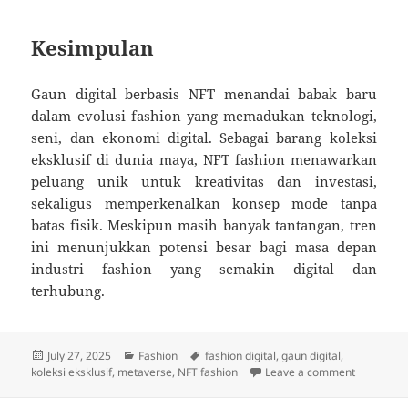
Kesimpulan
Gaun digital berbasis NFT menandai babak baru
dalam evolusi fashion yang memadukan teknologi,
seni, dan ekonomi digital. Sebagai barang koleksi
eksklusif di dunia maya, NFT fashion menawarkan
peluang unik untuk kreativitas dan investasi,
sekaligus memperkenalkan konsep mode tanpa
batas fisik. Meskipun masih banyak tantangan, tren
ini menunjukkan potensi besar bagi masa depan
industri fashion yang semakin digital dan
terhubung.
Posted
Categories
Tags
July 27, 2025
Fashion
fashion digital
,
gaun digital
,
on
on Gaun Di
koleksi eksklusif
,
metaverse
,
NFT fashion
Leave a comment