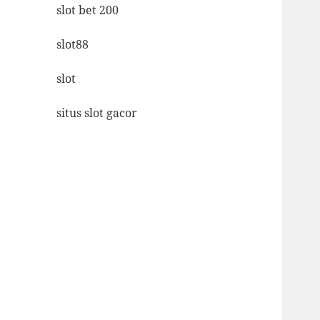
slot bet 200
slot88
slot
situs slot gacor