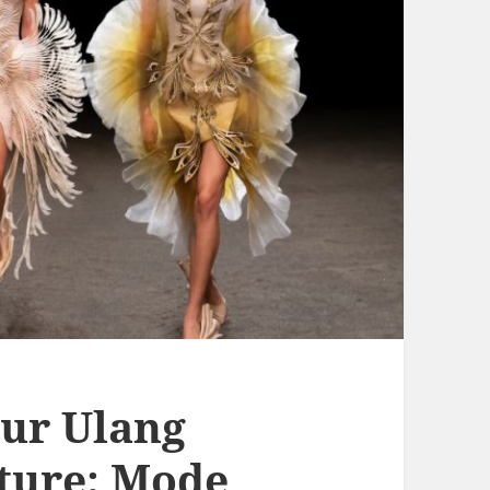
ur Ulang
ture: Mode