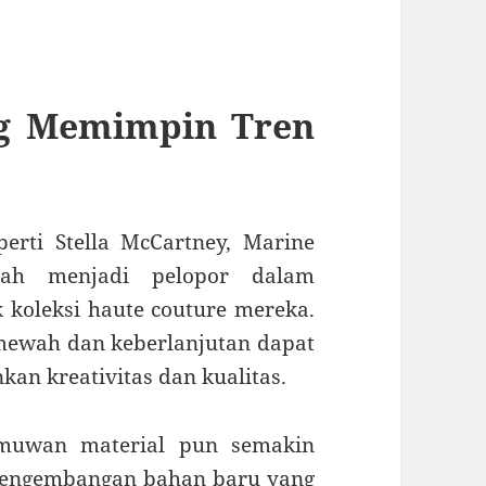
g Memimpin Tren
rti Stella McCartney, Marine
lah menjadi pelopor dalam
koleksi haute couture mereka.
ewah dan keberlanjutan dapat
an kreativitas dan kualitas.
ilmuwan material pun semakin
 pengembangan bahan baru yang