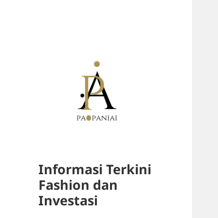
Informasi Terkini
Fashion dan
Investasi