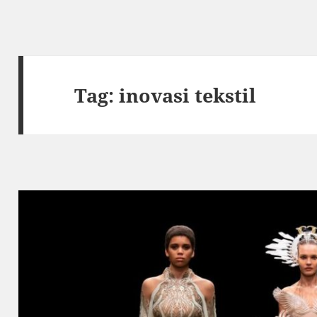
Tag:
inovasi tekstil