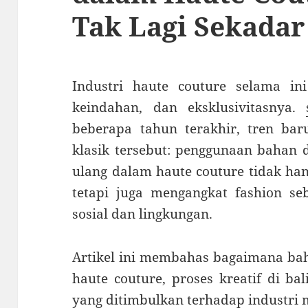
Tak Lagi Sekadar
Industri haute couture selama i
keindahan, dan eksklusivitasnya.
beberapa tahun terakhir, tren ba
klasik tersebut: penggunaan bahan 
ulang dalam haute couture tidak ha
tetapi juga mengangkat fashion s
sosial dan lingkungan.
Artikel ini membahas bagaimana ba
haute couture, proses kreatif di ba
yang ditimbulkan terhadap industri