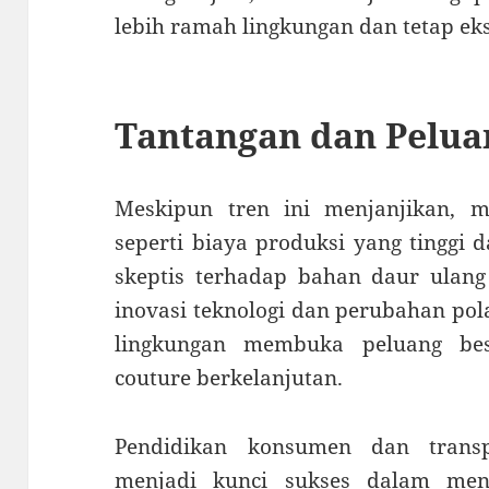
lebih ramah lingkungan dan tetap eks
Tantangan dan Pelua
Meskipun tren ini menjanjikan, 
seperti biaya produksi yang tinggi 
skeptis terhadap bahan daur ula
inovasi teknologi dan perubahan po
lingkungan membuka peluang be
couture berkelanjutan.
Pendidikan konsumen dan transp
menjadi kunci sukses dalam me