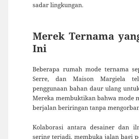
sadar lingkungan.
Merek Ternama yan
Ini
Beberapa rumah mode ternama sepe
Serre, dan Maison Margiela te
penggunaan bahan daur ulang untuk 
Mereka membuktikan bahwa mode m
berjalan beriringan tanpa mengorbank
Kolaborasi antara desainer dan 
sering terjadi, membuka jalan bagi