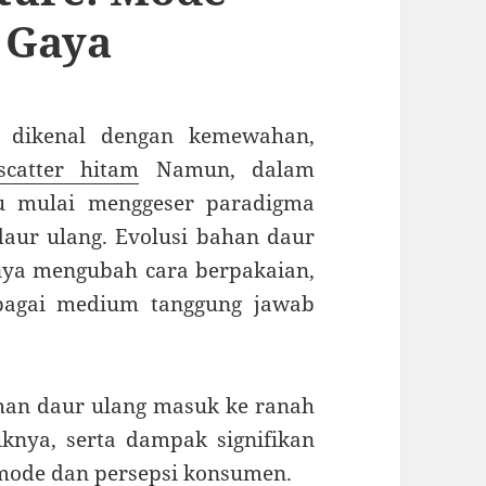
 Gaya
ni dikenal dengan kemewahan,
scatter hitam
Namun, dalam
ru mulai menggeser paradigma
daur ulang. Evolusi bahan daur
nya mengubah cara berpakaian,
ebagai medium tanggung jawab
han daur ulang masuk ke ranah
liknya, serta dampak signifikan
 mode dan persepsi konsumen.