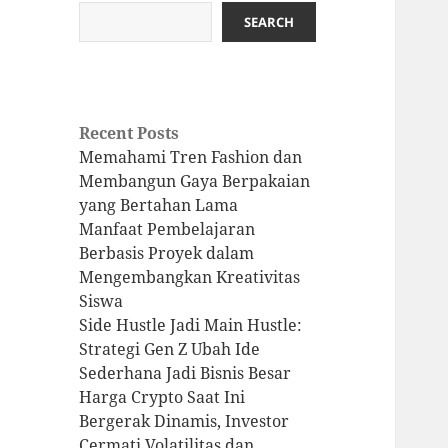
SEARCH
Recent Posts
Memahami Tren Fashion dan
Membangun Gaya Berpakaian
yang Bertahan Lama
Manfaat Pembelajaran
Berbasis Proyek dalam
Mengembangkan Kreativitas
Siswa
Side Hustle Jadi Main Hustle:
Strategi Gen Z Ubah Ide
Sederhana Jadi Bisnis Besar
Harga Crypto Saat Ini
Bergerak Dinamis, Investor
Cermati Volatilitas dan