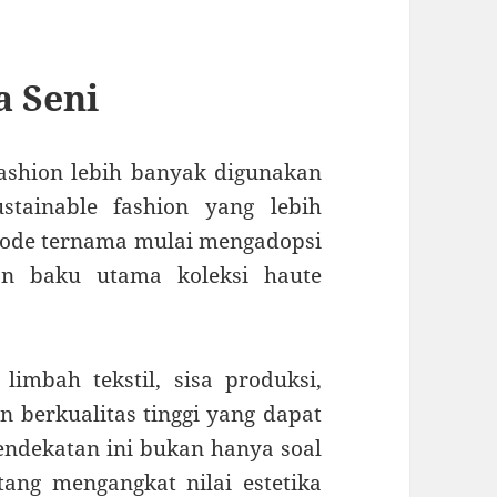
a Seni
ashion lebih banyak digunakan
stainable fashion yang lebih
ode ternama mulai mengadopsi
an baku utama koleksi haute
limbah tekstil, sisa produksi,
 berkualitas tinggi yang dapat
Pendekatan ini bukan hanya soal
tang mengangkat nilai estetika