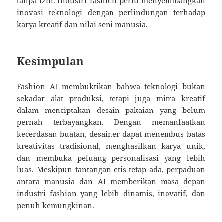
tanpa izin. Industri fashion perlu menyeimbangkan
inovasi teknologi dengan perlindungan terhadap
karya kreatif dan nilai seni manusia.
Kesimpulan
Fashion AI membuktikan bahwa teknologi bukan
sekadar alat produksi, tetapi juga mitra kreatif
dalam menciptakan desain pakaian yang belum
pernah terbayangkan. Dengan memanfaatkan
kecerdasan buatan, desainer dapat menembus batas
kreativitas tradisional, menghasilkan karya unik,
dan membuka peluang personalisasi yang lebih
luas. Meskipun tantangan etis tetap ada, perpaduan
antara manusia dan AI memberikan masa depan
industri fashion yang lebih dinamis, inovatif, dan
penuh kemungkinan.