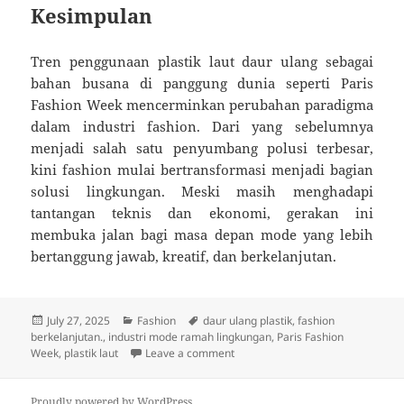
Kesimpulan
Tren penggunaan plastik laut daur ulang sebagai
bahan busana di panggung dunia seperti Paris
Fashion Week mencerminkan perubahan paradigma
dalam industri fashion. Dari yang sebelumnya
menjadi salah satu penyumbang polusi terbesar,
kini fashion mulai bertransformasi menjadi bagian
solusi lingkungan. Meski masih menghadapi
tantangan teknis dan ekonomi, gerakan ini
membuka jalan bagi masa depan mode yang lebih
bertanggung jawab, kreatif, dan berkelanjutan.
Posted
Categories
Tags
July 27, 2025
Fashion
daur ulang plastik
,
fashion
on
berkelanjutan.
,
industri mode ramah lingkungan
,
Paris Fashion
on Dari Daur Ulang Jadi Runway: 
Week
,
plastik laut
Leave a comment
Proudly powered by WordPress