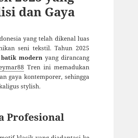
si dan Gaya
onesia yang telah dikenal luas
ikan seni tekstil. Tahun 2025
 batik modern
yang dirancang
eymar88
Tren ini memadukan
dan gaya kontemporer, sehingga
aligus stylish.
a Profesional
tif klasik yang diadaptasi ke