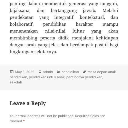
penting dalam membentuk generasi yang tangguh,
bijaksana, dan bertanggung jawab. Melalui
pendekatan yang integratif, kontekstual, dan
kolaboratif, pendidikan karakter mampu
menanamkan nilai-nilai luhur yang akan
membimbing peserta didik menjalani kehidupan
dengan arah yang jelas dan berdampak positif bagi
lingkungan sekitarnya.
Posted
Author
Categories
Tags
May 5, 2025
admin
pendidikan
masa depan anak
,
on
pendidikan
,
pendidikan untuk anak
,
pentingnya pendidikan
,
sekolah
Leave a Reply
Your email address will not be published.
Required fields are
marked
*