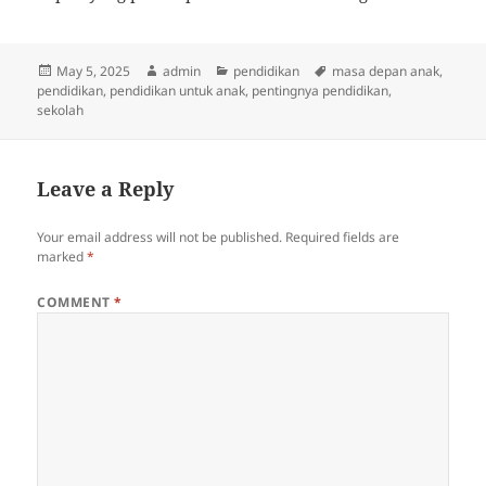
Posted
Author
Categories
Tags
May 5, 2025
admin
pendidikan
masa depan anak
,
on
pendidikan
,
pendidikan untuk anak
,
pentingnya pendidikan
,
sekolah
Leave a Reply
Your email address will not be published.
Required fields are
marked
*
COMMENT
*