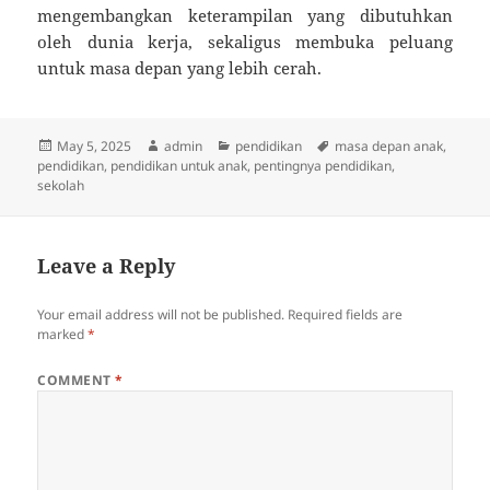
mengembangkan keterampilan yang dibutuhkan
oleh dunia kerja, sekaligus membuka peluang
untuk masa depan yang lebih cerah.
Posted
Author
Categories
Tags
May 5, 2025
admin
pendidikan
masa depan anak
,
on
pendidikan
,
pendidikan untuk anak
,
pentingnya pendidikan
,
sekolah
Leave a Reply
Your email address will not be published.
Required fields are
marked
*
COMMENT
*