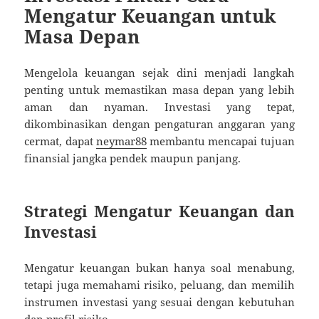
Mengatur Keuangan untuk
Masa Depan
Mengelola keuangan sejak dini menjadi langkah
penting untuk memastikan masa depan yang lebih
aman dan nyaman. Investasi yang tepat,
dikombinasikan dengan pengaturan anggaran yang
cermat, dapat
neymar88
membantu mencapai tujuan
finansial jangka pendek maupun panjang.
Strategi Mengatur Keuangan dan
Investasi
Mengatur keuangan bukan hanya soal menabung,
tetapi juga memahami risiko, peluang, dan memilih
instrumen investasi yang sesuai dengan kebutuhan
dan profil risiko.