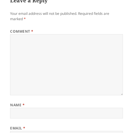
Leave a Reply
Your email address will not be published.
Required fields are
marked
*
COMMENT
*
NAME
*
EMAIL
*