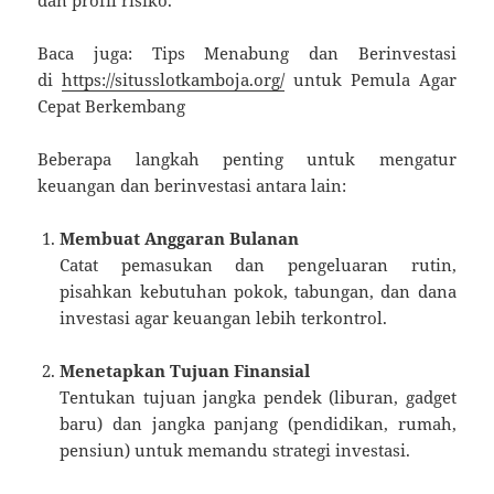
Baca juga: Tips Menabung dan Berinvestasi
di
https://situsslotkamboja.org/
untuk Pemula Agar
Cepat Berkembang
Beberapa langkah penting untuk mengatur
keuangan dan berinvestasi antara lain:
Membuat Anggaran Bulanan
Catat pemasukan dan pengeluaran rutin,
pisahkan kebutuhan pokok, tabungan, dan dana
investasi agar keuangan lebih terkontrol.
Menetapkan Tujuan Finansial
Tentukan tujuan jangka pendek (liburan, gadget
baru) dan jangka panjang (pendidikan, rumah,
pensiun) untuk memandu strategi investasi.