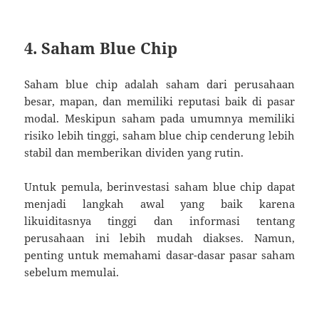
4. Saham Blue Chip
Saham blue chip adalah saham dari perusahaan
besar, mapan, dan memiliki reputasi baik di pasar
modal. Meskipun saham pada umumnya memiliki
risiko lebih tinggi, saham blue chip cenderung lebih
stabil dan memberikan dividen yang rutin.
Untuk pemula, berinvestasi saham blue chip dapat
menjadi langkah awal yang baik karena
likuiditasnya tinggi dan informasi tentang
perusahaan ini lebih mudah diakses. Namun,
penting untuk memahami dasar-dasar pasar saham
sebelum memulai.