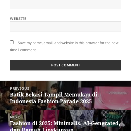
WEBSITE
Save my name, email, and website in this browser for the next
time I comment.
Post
PREVIOUS
navigation
Batik Bekasi Tampil Memukau di
Previous
Indonesia Fashion Parade 2025
post:
NEXT
Fashion di 2025: Minimalis, AI-Generated,
Next
dan Ramah Lingkungan
post: