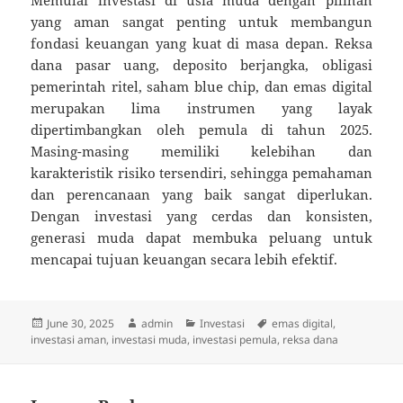
yang aman sangat penting untuk membangun
fondasi keuangan yang kuat di masa depan. Reksa
dana pasar uang, deposito berjangka, obligasi
pemerintah ritel, saham blue chip, dan emas digital
merupakan lima instrumen yang layak
dipertimbangkan oleh pemula di tahun 2025.
Masing-masing memiliki kelebihan dan
karakteristik risiko tersendiri, sehingga pemahaman
dan perencanaan yang baik sangat diperlukan.
Dengan investasi yang cerdas dan konsisten,
generasi muda dapat membuka peluang untuk
mencapai tujuan keuangan secara lebih efektif.
Posted
Author
Categories
Tags
June 30, 2025
admin
Investasi
emas digital
,
on
investasi aman
,
investasi muda
,
investasi pemula
,
reksa dana