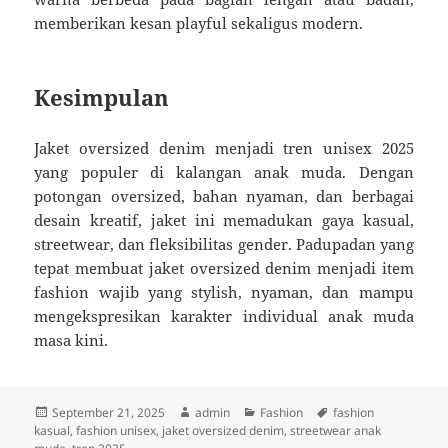
memberikan kesan playful sekaligus modern.
Kesimpulan
Jaket oversized denim menjadi tren unisex 2025
yang populer di kalangan anak muda. Dengan
potongan oversized, bahan nyaman, dan berbagai
desain kreatif, jaket ini memadukan gaya kasual,
streetwear, dan fleksibilitas gender. Padupadan yang
tepat membuat jaket oversized denim menjadi item
fashion wajib yang stylish, nyaman, dan mampu
mengekspresikan karakter individual anak muda
masa kini.
Posted
Author
Categories
Tags
September 21, 2025
admin
Fashion
fashion
on
kasual
,
fashion unisex
,
jaket oversized denim
,
streetwear anak