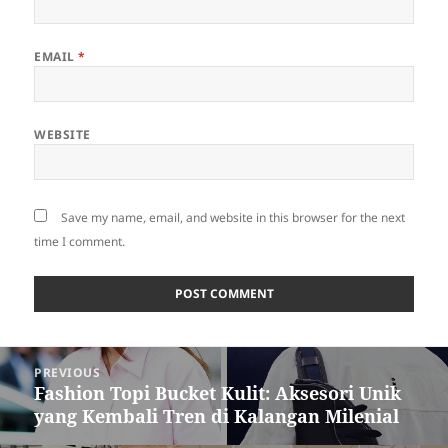
EMAIL
*
WEBSITE
Save my name, email, and website in this browser for the next
time I comment.
Post
PREVIOUS
navigation
Fashion Topi Bucket Kulit: Aksesori Unik
Previous
yang Kembali Tren di Kalangan Milenial
post: