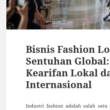
Bisnis Fashion L
Sentuhan Global
Kearifan Lokal d
Internasional
Industri fashion adalah salah satu