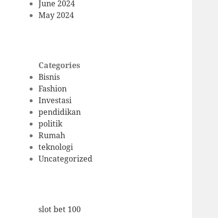
June 2024
May 2024
Categories
Bisnis
Fashion
Investasi
pendidikan
politik
Rumah
teknologi
Uncategorized
slot bet 100