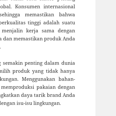
obal. Konsumen internasional
 sehingga memastikan bahwa
kualitas tinggi adalah suatu
u menjalin kerja sama dengan
a dan memastikan produk Anda
.
g semakin penting dalam dunia
ilih produk yang tidak hanya
ngkungan. Menggunakan bahan-
u memproduksi pakaian dengan
ngkatkan daya tarik brand Anda
dengan isu-isu lingkungan.