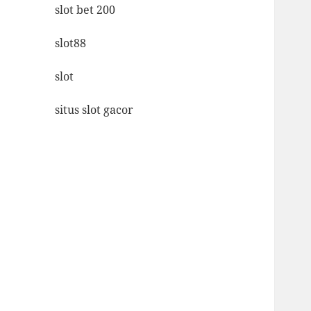
slot bet 200
slot88
slot
situs slot gacor