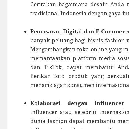
Ceritakan bagaimana desain Anda
tradisional Indonesia dengan gaya in
Pemasaran Digital dan E-Commerc
banyak peluang bagi bisnis fashion 
Mengembangkan toko online yang mem
memanfaatkan platform media sosial
dan TikTok, dapat membantu Anda
Berikan foto produk yang berkuali
menarik agar konsumen internasional
Kolaborasi dengan Influencer 
influencer atau selebriti internasi
dunia fashion dapat membantu mem