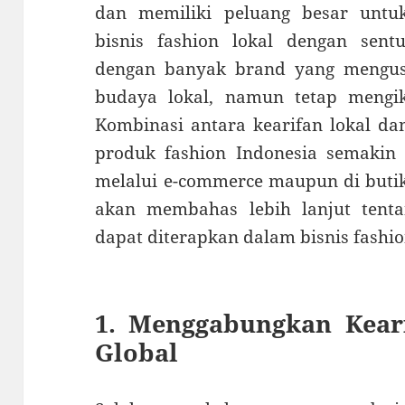
dan memiliki peluang besar untu
bisnis fashion lokal dengan sent
dengan banyak brand yang mengus
budaya lokal, namun tetap mengik
Kombinasi antara kearifan lokal da
produk fashion Indonesia semakin d
melalui e-commerce maupun di butik-b
akan membahas lebih lanjut tenta
dapat diterapkan dalam bisnis fashio
1. Menggabungkan Kear
Global