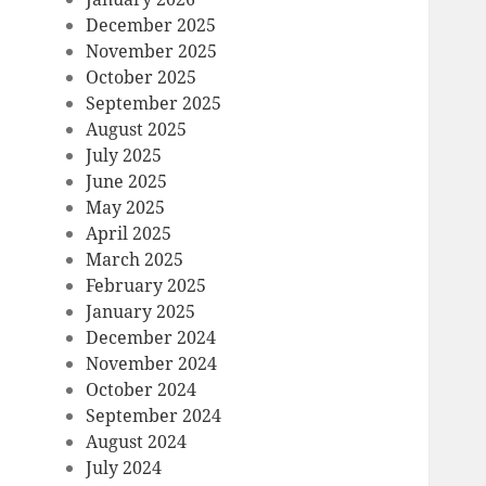
December 2025
November 2025
October 2025
September 2025
August 2025
July 2025
June 2025
May 2025
April 2025
March 2025
February 2025
January 2025
December 2024
November 2024
October 2024
September 2024
August 2024
July 2024