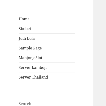
Home
Sbobet
Judi bola
Sample Page
Mahjong Slot
Server kamboja
Server Thailand
Search